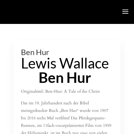
Ben Hur
Lewis Wallace
Ben Hur
Originaltitel: Ben-Hur: A Tale of the Christ
Das im 19. Jahrhundert nach der Bibel
meistgedruckte Buch „Ben Hur“ wurde von 1907
bis 2016 sechs Mal verfilmt! Das Pferdegespann-
Rennen, im 11fach-oscarprämierten Film von 1959
der Höhepunkt, ist im Buch nur
einer
von vielen