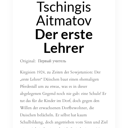
Tschingis
Aitmatov
Der erste
Lehrer
Original: Первый учитель
Kirgisien 1924, zu Zeiten der Sowjetunion: Der
„erste Lehrer“ Düischen baut einen ehemaligen
Pferdestall um zu etwas, was es in dieser
abgelegenen Gegend noch nie gab: eine Schule! Er
tut das für die Kinder im Dorf, doch gegen den
Willen der erwachsenen Dorfbewohner, die
Duischen belächeln. Er selbst hat kaum
Schulbildung, doch angetrieben vom Sinn und Ziel